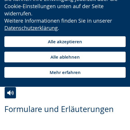
Cookie-Einstellungen unten auf der Seite
widerrufen.
Weitere Informationen finden Sie in unserer
Datenschutzerklärung
.
Alle akzeptieren
Alle ablehnen
Mehr erfahren
Zur
Aktiviere
Ein
Formulare und Erläuterungen
Leichten
Audio-
Video
Sprache
Unterstützung.
in
wechseln.
Deutscher