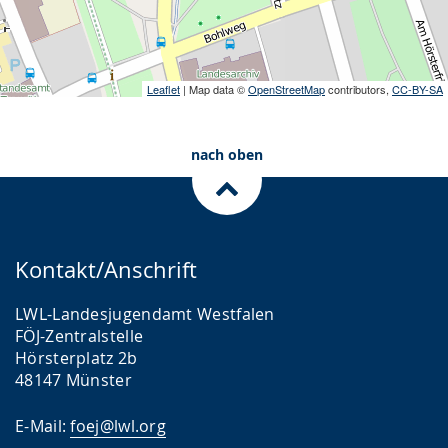
Leaflet
| Map data ©
OpenStreetMap
contributors,
CC-BY-SA
nach oben
Kontakt/Anschrift
LWL-Landesjugendamt Westfalen
FÖJ-Zentralstelle
Hörsterplatz 2b
48147 Münster
E-Mail:
foej@lwl.org