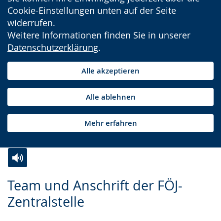
Cookie-Einstellungen unten auf der Seite
widerrufen.
Weitere Informationen finden Sie in unserer
Datenschutzerklärung
.
Alle akzeptieren
Alle ablehnen
Mehr erfahren
Zur
Aktiviere
Ein
Team und Anschrift der FÖJ-
Leichten
Audio-
Video
Zentralstelle
Sprache
Unterstützung.
in
wechseln.
Deutscher